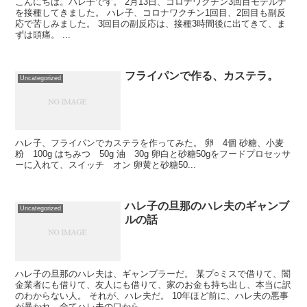
こんにちは。ハレ子です。 2月13日、コロナワクチン3回目モデルナ
を接種してきました。 ハレ子、コロナワクチン1回目、2回目も副反
応で苦しみました。 3回目の副反応は、接種3時間後に出てきて、ま
ずは頭痛。 ...
フライパンで作る、カステラ。
Uncategorized
ハレ子、フライパンでカステラを作ってみた。 卵 4個 砂糖、小麦
粉 100g はちみつ 50g 油 30g 卵白と砂糖50gをフードプロセッサ
ーに入れて、スイッチ オン 卵黄と砂糖50...
ハレ子の旦那のハレ夫のギャンブ
Uncategorized
ルの話
ハレ子の旦那のハレ夫は、ギャンブラーだ。 某プ○ミスで借りて、闇
金業者にも借りて、友人にも借りて、家のお金も持ち出し、本当に訳
のわからない人。 それが、ハレ夫だ。 10年ほど前に、ハレ夫の悪事
が暴かれ、全てハレ夫の口から...